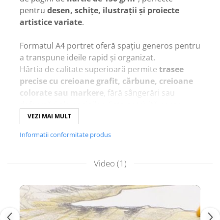
pentru
desen, schițe, ilustrații și proiecte
artistice variate
.
Formatul A4 portret oferă spațiu generos pentru
a transpune ideile rapid și organizat.
Hârtia de calitate superioară permite
trasee
precise cu creioane grafit, cărbune, creioane
colorate sau markere
, fără sângerări sau
deformări ale paginilor. Este potrivită pentru
detalii fine, umbre și amestec de culori.
VEZI MAI MULT
Ideală pentru artiști, studenți la arte și pasionați
Informatii conformitate produs
de desen care doresc
un caiet durabil și
versatil
pentru toate proiectele lor creative.
Video
(1)
Recomandat pentru schițe, ilustrații, proiecte
DIY și activități artistice zilnice.
Caracteristici principale
Caiet
100 pagini A4 portrait