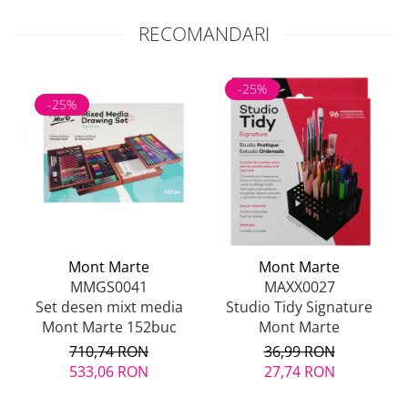
RECOMANDARI
-25%
-25%
Mont Marte
Mont Marte
MMGS0041
MAXX0027
Set desen mixt media
Studio Tidy Signature
Mont Marte 152buc
Mont Marte
710,74 RON
36,99 RON
533,06 RON
27,74 RON