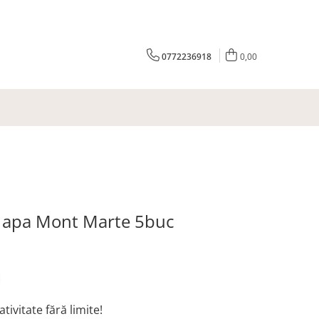
0772236918
0,00
 in apa Mont Marte 5buc
N
ativitate fără limite!