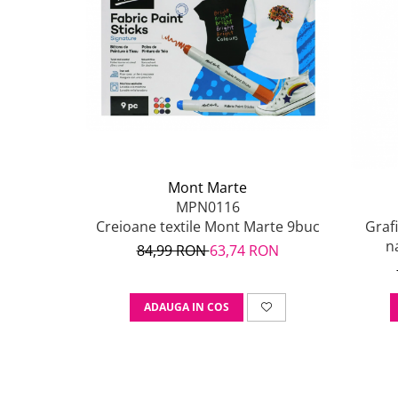
Mont Marte
MPN0116
Creioane textile Mont Marte 9buc
Graf
n
84,99 RON
63,74 RON
ADAUGA IN COS