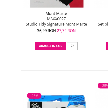
Mont Marte
MAXX0027
Studio Tidy Signature Mont Marte
Set b
36,99 RON
27,74 RON
ADAUGA IN COS
-25
-25%