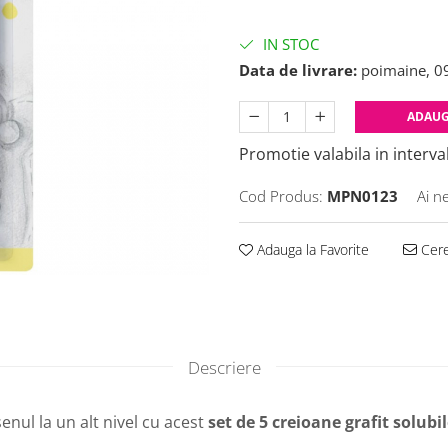
IN STOC
Data de livrare:
poimaine, 0
ADAUG
Promotie valabila in interval
Cod Produs:
MPN0123
Ai n
Adauga la Favorite
Cere
Descriere
nul la un alt nivel cu acest
set de 5 creioane grafit solub