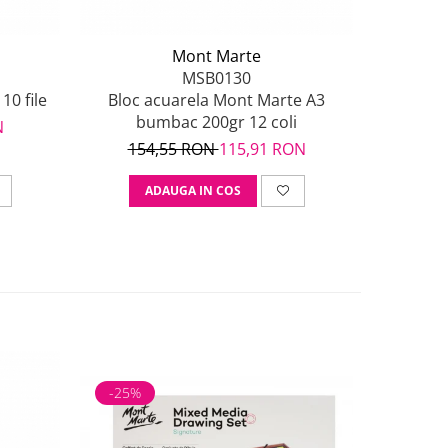
Mont Marte
MSB0130
10 file
Bloc acuarela Mont Marte A3
Set mixt
bumbac 200gr 12 coli
N
154,55 RON
115,91 RON
39
ADAUGA IN COS
A
-25%