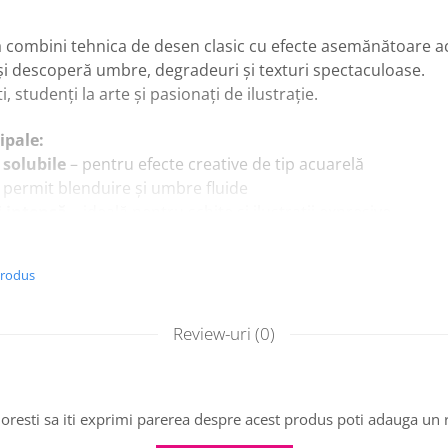
ă combini tehnica de desen clasic cu efecte asemănătoare ac
i descoperă umbre, degradeuri și texturi spectaculoase.
i, studenți la arte și pasionați de ilustrație.
ipale:
 solubile
– pentru efecte creative de tip acuarelă
 permit blenduire și umbre fluide
i intensă
– ideală pentru schițe și ilustrații expresive
ntru
artiști, hobby și experimente creative
 ușor de transportat și păstrat în siguranță
produs
Review-uri
(0)
oresti sa iti exprimi parerea despre acest produs poti adauga un 