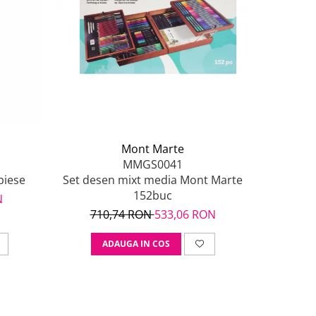
Mont Marte
MMGS0041
Set desen mixt media Mont Marte
piese
152buc
N
710,74 RON
533,06 RON
ADAUGA IN COS