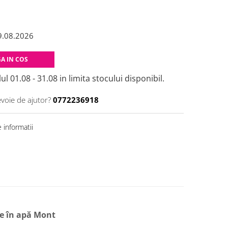
9.08.2026
A IN COS
ul 01.08 - 31.08 in limita stocului disponibil.
evoie de ajutor?
0772236918
 informatii
ile în apă Mont