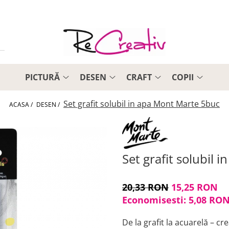
PICTURĂ
DESEN
CRAFT
COPII
Set grafit solubil in apa Mont Marte 5buc
ACASA /
DESEN /
Set grafit solubil
20,33 RON
15,25 RON
Economisesti:
5,08
RO
De la grafit la acuarelă – cre