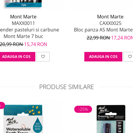
Mont Marte
Mont Marte
MAXX0011
CAXX0025
lender pasteluri si carbune
Bloc panza A5 Mont Marte 
Mont Marte 7 buc
22,99 RON
17,24 RO
20,99 RON
15,74 RON
ADAUGA IN COS
ADAUGA IN COS
PRODUSE SIMILARE
%
-25%