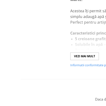
Acestea îți permit s
simplu adaugă apă ș
Perfect pentru artișt
Caracteristici princ
5 creioane grafit
Solubile în apă
–
Textură moale ș
Recomandate pe
VEZI MAI MULT
Ambalaj practic →
Informatii conformitate 
Daca d