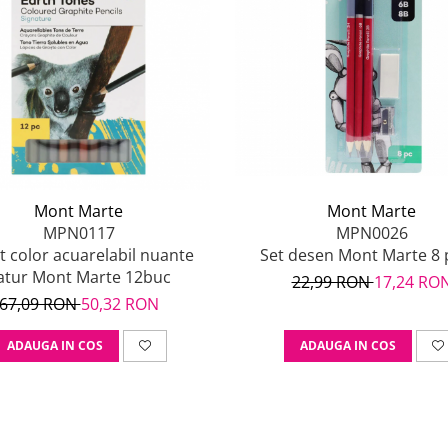
Mont Marte
Mont Marte
MPN0117
MPN0026
it color acuarelabil nuante
Set desen Mont Marte 8 
atur Mont Marte 12buc
22,99 RON
17,24 RO
67,09 RON
50,32 RON
ADAUGA IN COS
ADAUGA IN COS