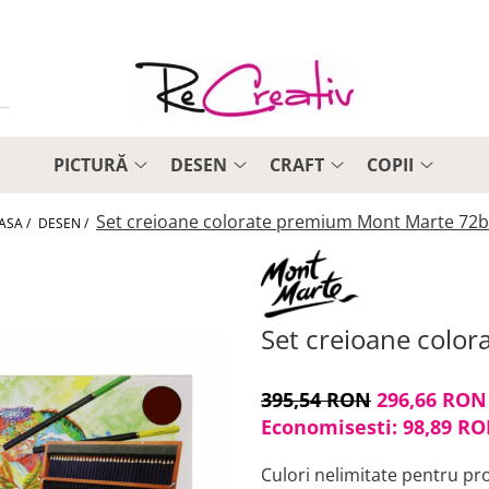
PICTURĂ
DESEN
CRAFT
COPII
Set creioane colorate premium Mont Marte 72
ASA /
DESEN /
Set creioane colo
395,54 RON
296,66 RON
Economisesti:
98,89
RO
Culori nelimitate pentru pro