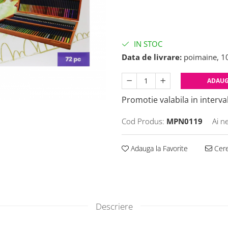
IN STOC
Data de livrare:
poimaine, 1
ADAUG
Promotie valabila in interval
Cod Produs:
MPN0119
Ai n
Adauga la Favorite
Cere
Descriere