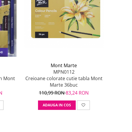
Mont Marte
MPN0112
Creioane colorate cutie tabla Mont
mn Mont
Marte 36buc
110,99 RON
83,24 RON
N
ADAUGA IN COS