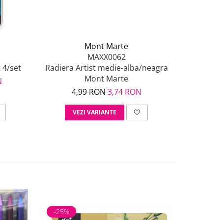
Mont Marte
MAXX0062
 4/set
Radiera Artist medie-alba/neagra
Mont Marte
N
4,99 RON
3,74 RON
VEZI VARIANTE
-25%