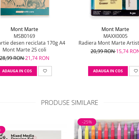
Mont Marte
Mont Marte
MSB0169
MAXX0005
rtie desen reciclata 170g A4
Radiera Mont Marte Artist
Mont Marte 25 coli
20,99 RON
15,74 RO
28,99 RON
21,74 RON
ADAUGA IN COS
ADAUGA IN COS
PRODUSE SIMILARE
-25%
%