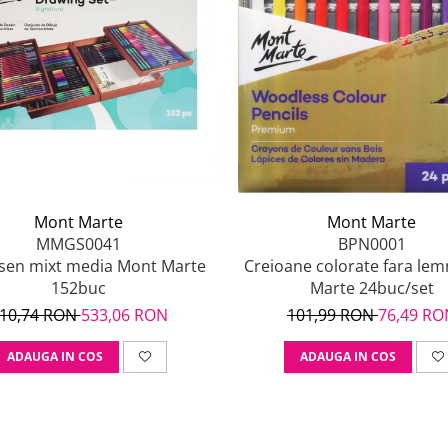
Mont Marte
Mont Marte
MMGS0041
BPN0001
esen mixt media Mont Marte
Creioane colorate fara le
152buc
Marte 24buc/set
10,74 RON
533,06 RON
101,99 RON
76,49 RO
ADAUGA IN COS
ADAUGA IN COS