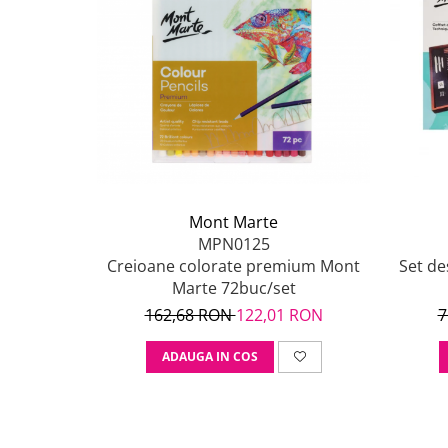
Mont Marte
MPN0125
Creioane colorate premium Mont
Set d
Marte 72buc/set
162,68 RON
122,01 RON
7
ADAUGA IN COS