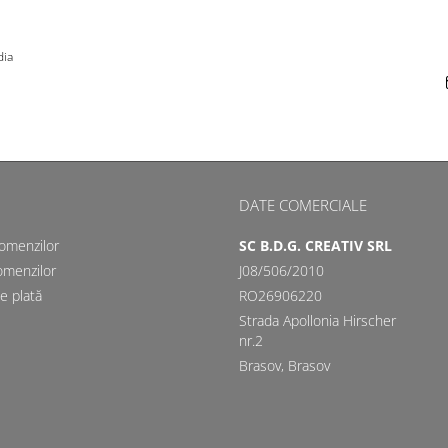
dia
DATE COMERCIALE
comenzilor
SC B.D.G. CREATIV SRL
omenzilor
J08/506/2010
e plată
RO26906220
Strada Apollonia Hirscher
nr.2
Brasov, Brasov