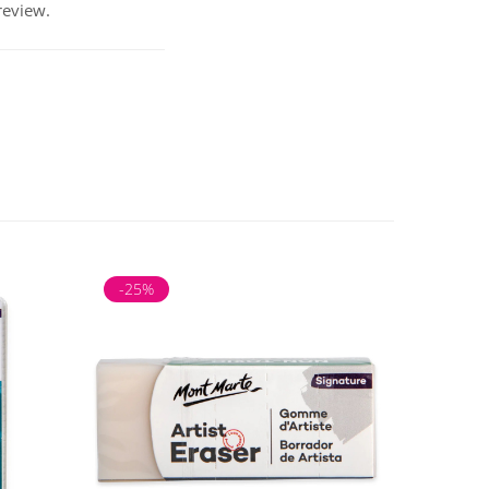
review.
-25%