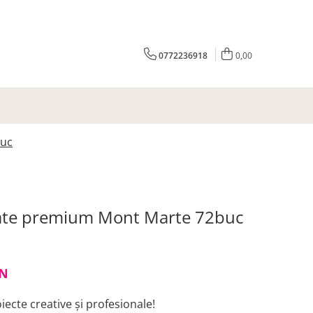
0772236918
0,00
buc
rate premium Mont Marte 72buc
N
iecte creative și profesionale!