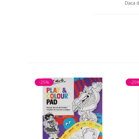
Daca d
Recomandări de uti
Aplică presiune va
Poate fi combinat
Depozitează creio
-25%
-25