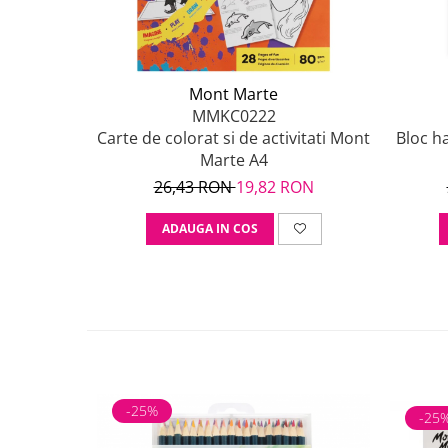
Mont Marte
MMKC0222
Carte de colorat si de activitati Mont
Bloc ha
Marte A4
26,43 RON
19,82 RON
ADAUGA IN COS
-25%
-25