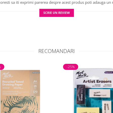
oresti sa iti exprimi parerea despre acest produs poti adauga un 
lizare
SCRIE UN REVIEW
riabilă pentru efecte diferite
 cu creioane acuarelabile pentru rezultate fluide
anele într-un loc uscat și ferit de lumină directă
RECOMANDARI
%
-25%