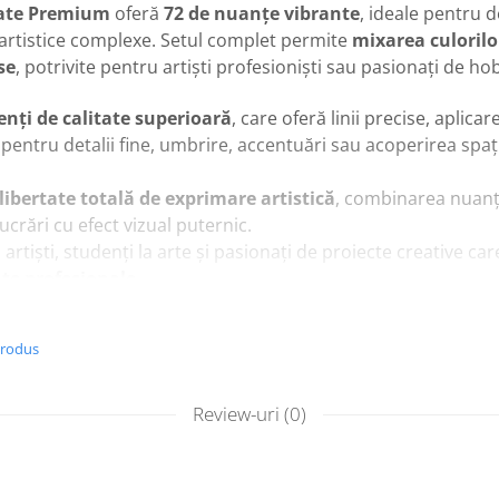
rate Premium
oferă
72 de nuanțe vibrante
, ideale pentru d
te artistice complexe. Setul complet permite
mixarea culorilo
se
, potrivite pentru artiști profesioniști sau pasionați de ho
nți de calitate superioară
, care oferă linii precise, aplica
 pentru detalii fine, umbrire, accentuări sau acoperirea spaț
libertate totală de exprimare artistică
, combinarea nuanț
lucrări cu efect vizual puternic.
tiști, studenți la arte și pasionați de proiecte creative ca
ate profesionale
.
cipale
produs
ne colorate premium
ate pentru culori vibrante și uniforme
Review-uri
(0)
lii, umbre, degradeuri și proiecte mari
 pentru efecte variate
 pictură artistică, desen și proiecte creative complexe