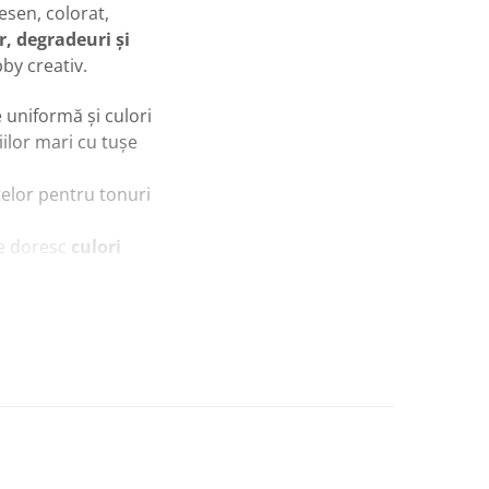
esen, colorat,
r, degradeuri și
bby creativ.
re uniformă și culori
iilor mari cu tușe
elor pentru tonuri
re doresc
culori