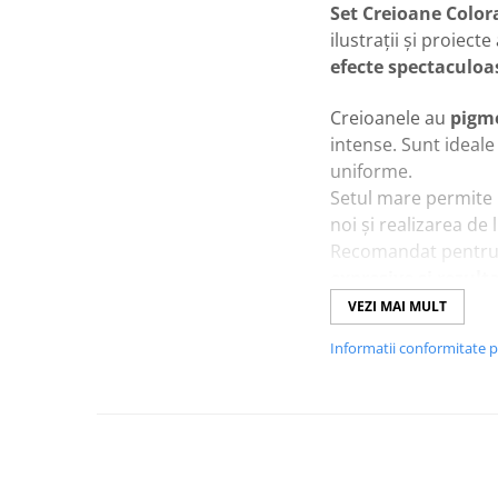
Set Creioane Colo
ilustrații și proiec
efecte spectaculoa
Creioanele au
pigme
intense. Sunt ideale
uniforme.
Setul mare permite
noi și realizarea de 
Recomandat pentru ar
expresive și rezult
VEZI MAI MULT
Caracteristici prin
Informatii conformitate 
Set de
72 creioa
Pigmenți de calit
Ideal pentru
deta
Ușor de combinat
Recomandat pentru