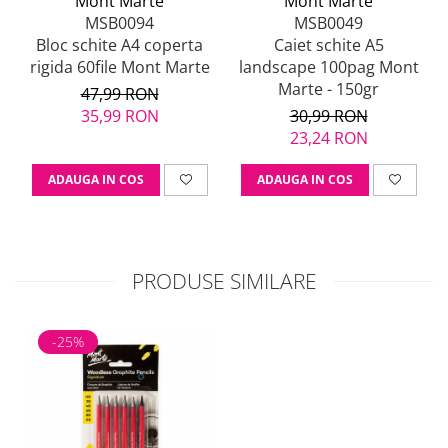
Mont Marte
Mont Marte
MSB0094
MSB0049
Bloc schite A4 coperta
Caiet schite A5
rigida 60file Mont Marte
landscape 100pag Mont
Marte - 150gr
47,99 RON
35,99 RON
30,99 RON
23,24 RON
ADAUGA IN COS
ADAUGA IN COS
PRODUSE SIMILARE
-25%