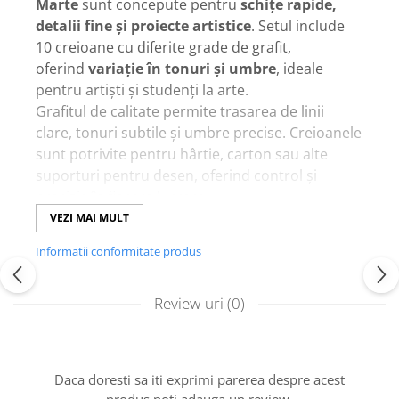
Marte
sunt concepute pentru
schițe rapide,
detalii fine și proiecte artistice
. Setul include
10 creioane cu diferite grade de grafit,
oferind
variație în tonuri și umbre
, ideale
pentru artiști și studenți la arte.
Grafitul de calitate permite trasarea de linii
clare, tonuri subtile și umbre precise. Creioanele
sunt potrivite pentru hârtie, carton sau alte
suporturi pentru desen, oferind control și
precizie în fiecare lucrare.
Setul permite
schițarea de forme, contururi și
VEZI MAI MULT
detalii complexe
, oferind libertate completă de
Informatii conformitate produs
exprimare artistică.
Recomandat pentru proiecte artistice, ilustrații,
Review-uri
(0)
schițe rapide și planuri de design.
Caracteristici principale
Daca doresti sa iti exprimi parerea despre acest
Set de
10 creioane pentru schițe
cu grade
produs poti adauga un review.