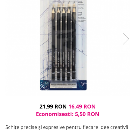
Cuțite pictură
Accesorii grafică
Palete și pahare pentru pictură
Pensule
Pensule burete
Pensule pentru acrilice
Pensule pentru acuarelă
Pensule pentru ulei
Pensule speciale
Trafalete
Suporturi pictură
Caiete pictură
Carton pânzat
Pânză
Șevalete
21,99 RON
16,49 RON
Economisesti:
5,50
RON
Schițe precise și expresive pentru fiecare idee creativă!