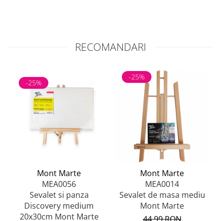
Recomandări de utilizare
Evidentierea luminilor în portrete și peisaje
Amestecarea cu alte pasteluri pentru tonuri
deschise și umbre fine
RECOMANDARI
Tehnici de layering și blending pentru efecte
delicate
Ideal pentru incepatori și artisti
-25%
-25%
experimentați
Mont Marte
Mont Marte
MEA0056
MEA0014
Sevalet si panza
Sevalet de masa mediu
Discovery medium
Mont Marte
20x30cm Mont Marte
44,99 RON