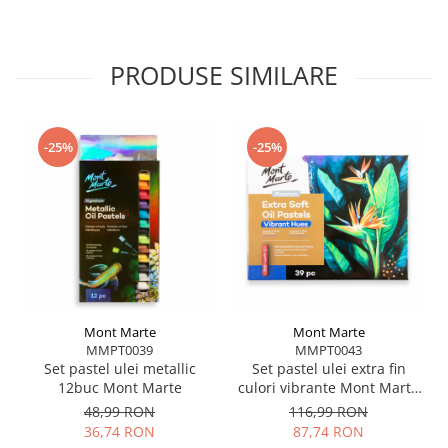
PRODUSE SIMILARE
-25%
-25%
Mont Marte
Mont Marte
MMPT0039
MMPT0043
Set pastel ulei metallic
Set pastel ulei extra fin
12buc Mont Marte
culori vibrante Mont Marte
39buc
48,99 RON
116,99 RON
36,74 RON
87,74 RON