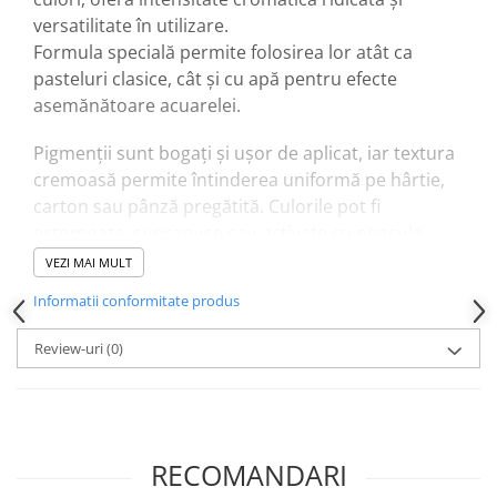
versatilitate în utilizare.
Formula specială permite folosirea lor atât ca
pasteluri clasice, cât și cu apă pentru efecte
asemănătoare acuarelei.
Pigmenții sunt bogați și ușor de aplicat, iar textura
cremoasă permite întinderea uniformă pe hârtie,
carton sau pânză pregătită. Culorile pot fi
estompate, suprapuse sau activate cu pensula
umedă pentru tranziții fine și efecte picturale
VEZI MAI MULT
expresive.
Informatii conformitate produs
Setul de 48 de nuanțe oferă o paletă variată,
potrivită pentru peisaje, portrete, ilustrații sau
Review-uri
(0)
lucrări abstracte. Pot fi folosite uscat pentru linii
intense și texturi bogate sau cu apă pentru lavisuri
și amestecuri delicate.
Ambalajul protejează pastelurile și le menține
RECOMANDARI
organizate, fiind potrivit pentru atelier, școală sau