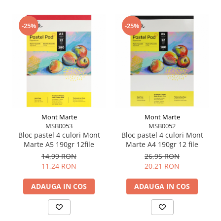
lucru în aer liber.
Recomandate pentru hârtie specială pentru pastel,
hârtie groasă cu textură sau suporturi care permit
-25%
-25%
fixarea pigmentului.
Mont Marte
Mont Marte
MSB0053
MSB0052
Bloc pastel 4 culori Mont
Bloc pastel 4 culori Mont
Marte A5 190gr 12file
Marte A4 190gr 12 file
14,99 RON
26,95 RON
11,24 RON
20,21 RON
ADAUGA IN COS
ADAUGA IN COS