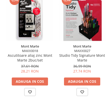
-25%
-25%
ușoare, fără apăsare puternică
Mont Marte
Mont Marte
MAXX0018
MAXX0027
Ascutitoare aliaj zinc Mont
Studio Tidy Signature Mont
Marte 2buc/set
Marte
37,61 RON
36,99 RON
28,21 RON
27,74 RON
ADAUGA IN COS
ADAUGA IN COS