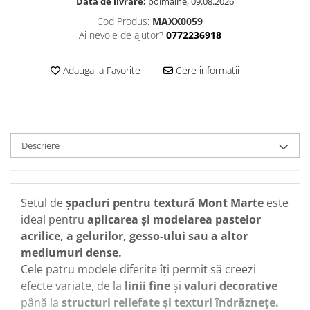
Data de livrare:
poimaine, 09.08.2026
Cod Produs:
MAXX0059
Ai nevoie de ajutor?
0772236918
Adauga la Favorite
Cere informatii
Descriere
Setul de
șpacluri pentru textură Mont Marte
este
ideal pentru
aplicarea și modelarea pastelor
acrilice, a gelurilor, gesso-ului sau a altor
mediumuri dense.
Cele patru modele diferite îți permit să creezi
efecte variate, de la
linii fine
și
valuri decorative
până la
structuri reliefate și texturi îndrăznețe.