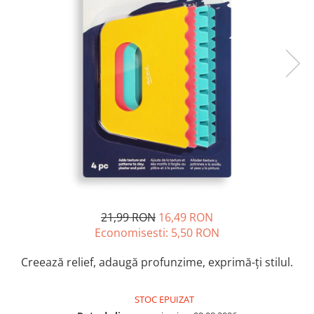
Accesorii pictură
Manechin desen
Cuțite pictură
Accesorii grafică
Palete și pahare pentru pictură
Pensule
Pensule burete
Pensule pentru acrilice
Pensule pentru acuarelă
Pensule pentru ulei
Pensule speciale
Trafalete
Suporturi pictură
Caiete pictură
21,99 RON
16,49 RON
Carton pânzat
Economisesti:
5,50
RON
Pânză
Creează relief, adaugă profunzime, exprimă-ți stilul.
Șevalete
STOC EPUIZAT