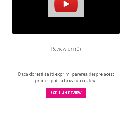
🎂
Vârsta recomandată:
de la 8 ani
📏
Dimensiunea cutiei:
280 x 280 x 60 mm
Un joc de familie inteligent, cu reguli ușor de învățat
și provocări infinite!
Review-uri
(0)
Daca doresti sa iti exprimi parerea despre acest
produs poti adauga un review.
SCRIE UN REVIEW