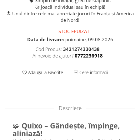
🧠 Simplu de învățat, greu de stăpânit.
🤝 Joacă individual sau în echipă!
🔝 Unul dintre cele mai apreciate jocuri în Franța și America
de Nord!
STOC EPUIZAT
Data de livrare:
poimaine, 09.08.2026
Cod Produs:
3421274330438
Ai nevoie de ajutor?
0772236918
Adauga la Favorite
Cere informatii
Descriere
🧩
Quixo – Gândește, împinge,
aliniază!