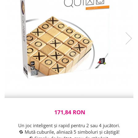
Cuțite pictură
Accesorii grafică
Palete și pahare pentru pictură
Pensule
Pensule burete
Pensule pentru acrilice
Pensule pentru acuarelă
Pensule pentru ulei
Pensule speciale
Trafalete
Suporturi pictură
Caiete pictură
Carton pânzat
Pânză
Șevalete
171,84 RON
Un joc inteligent și rapid pentru 2 sau 4 jucători.
🔁 Mută cuburile, aliniază 5 simboluri și câștigă!